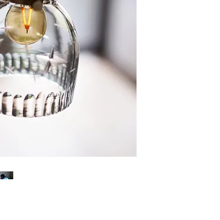
品番：きりこ01
サイズ：約φ ㎝×h
重さ：約 g
素材：ガラス
仕様：E17口径LED
受注生産になります
（約1～2ヶ月，在庫
※税込価格になりま
※別途送料