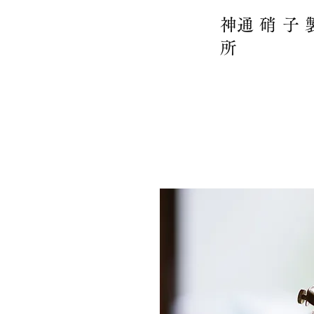
​神通硝子
所