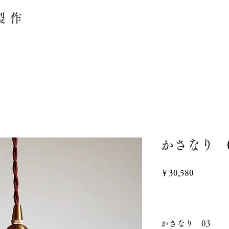
製作
かさなり 
価
￥30,580
格
かさなり 03