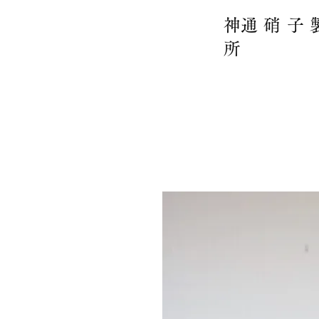
​神通硝子
所