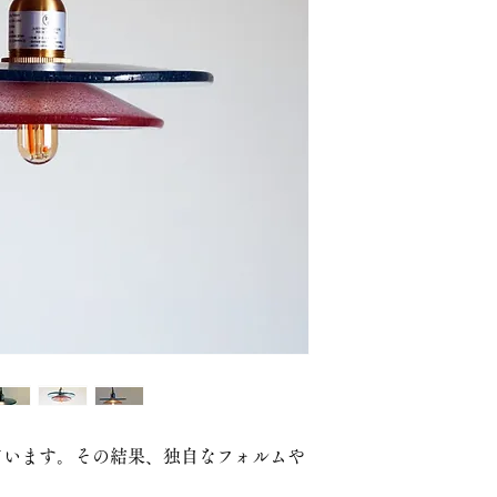
品番：かさなり03
parts：b + g
色 ：bさくら，gみ
重さ：約650g
素材：ガラス
仕様：E17口径LED
受注生産になります
（約1～2ヶ月，在庫
※税込価格になりま
※別途送料
ています。その結果、独自なフォルムや