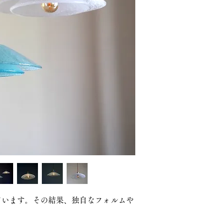
品番：かさなり09
parts：f + k
色 ：fクリア，kク
fみどり，kみず
他の色は制作可能で
重さ：約1250g
素材：ガラス
仕様：E17口径LED
受注生産になります
（約1～2ヶ月，在庫
※税込価格になりま
※別途送料
ています。その結果、独自なフォルムや