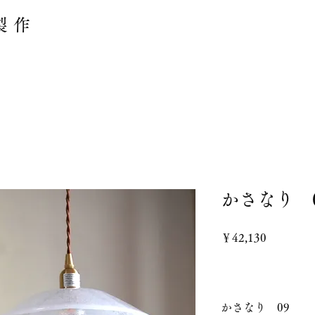
製作
かさなり 
価
￥42,130
格
かさなり 09