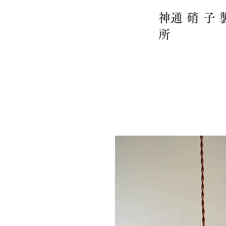
​神通硝子
所