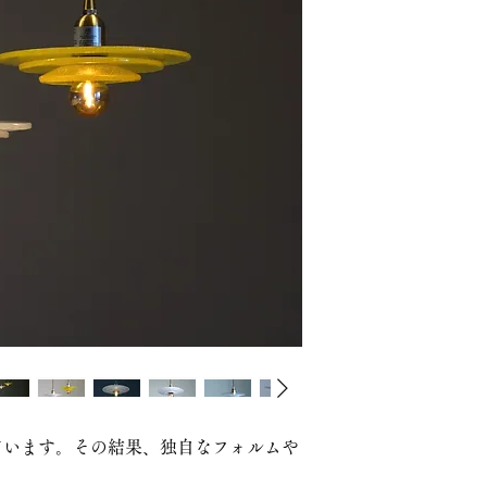
品番：かさなり14
parts：a + c + g
色 ：aクリア，cク
a黄色，c黄色，
重さ：約780g
素材：ガラス
仕様：E17口径LED
受注生産になります
（約1～2ヶ月，在庫
※税込価格になりま
※別途送料
ています。その結果、独自なフォルムや