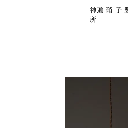
​神通硝子
所