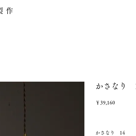
製作
かさなり 
価
￥39,160
格
かさなり 14