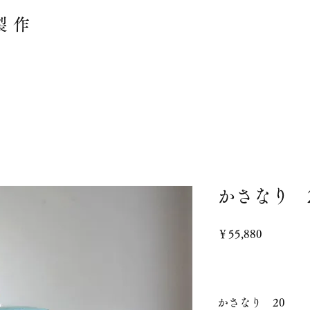
製作
かさなり 
価
￥55,880
格
かさなり 20