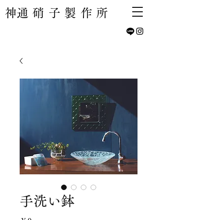
​神通硝子製作所
手洗い鉢