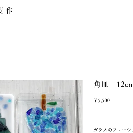
製作
角皿 12cm
価
￥5,500
格
ガラスのフュージ