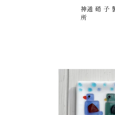
​神通硝子
所