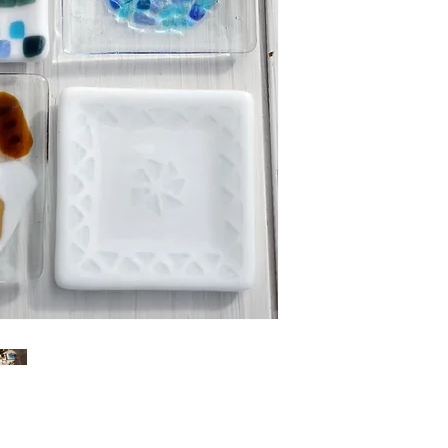
●完成（お届け）
体験
す。完成まで2～4週
●送料
350円～ （ｸﾘｯｸﾎﾟｽ
豆皿3枚まで 箸置き
700円～ （宅急便）
上記以外は宅急便で
◇お 願 い ◇
ガラスなので、油断
の着用をお願いして
道具をご利用くださ
.
【ご予約＆カレンダ