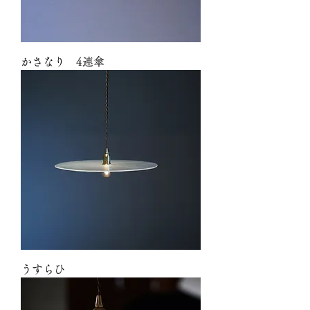
かさなり 4連傘
うすらひ